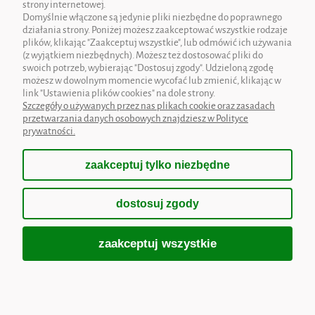
strony internetowej.
Domyślnie włączone są jedynie pliki niezbędne do poprawnego
działania strony. Poniżej możesz zaakceptować wszystkie rodzaje
OBSŁUGA KLIENTA
plików, klikając "Zaakceptuj wszystkie", lub odmówić ich używania
(z wyjątkiem niezbędnych). Możesz też dostosować pliki do
swoich potrzeb, wybierając "Dostosuj zgody". Udzieloną zgodę
INFORMACJE
możesz w dowolnym momencie wycofać lub zmienić, klikając w
link "Ustawienia plików cookies" na dole strony.
MOJE KONTO
Szczegóły o używanych przez nas plikach cookie oraz zasadach
przetwarzania danych osobowych znajdziesz w Polityce
prywatności.
zaakceptuj tylko niezbędne
pokaż pełną wersję strony
dostosuj zgody
Sklep internetowy Shoper.pl
zaakceptuj wszystkie