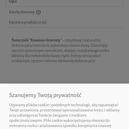
Opis
Koszty dostawy
Cena nie zawiera ewentualnych kosztów płatności
Opinie o produkcie (0)
Świecznik "Kawowe Aromaty"
– zmysłowy i naturalny
dekoracyjny świecznik wykonany z ziaren kawy. Zawinięty
ręcznie splecionym sznurkiem, dodaje rustykalnego uroku.
Idealny dla miłośników kawy i tych, którzy cenią sobie
unikatowe, ręcznie robione elementy dekoracyjne.
Szanujemy Twoją prywatność
Używamy plików cookie i podobnych technologii, aby zapamiętać
Twoje ustawienia, prezentować spersonalizowane treści i reklamy
oraz udostępniać funkcje związane z mediami
społecznościowymi. Pliki cookie wykorzystujemy również do
mierzenia ruchu i analizowania sposobu korzystania z naszej
O NAS