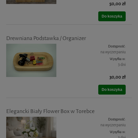
50,00 zł
Do koszyka
Drewniana Podstawka / Organizer
Dostępność:
na wyczerpaniu
Wysyłka w:
3 dni
30,00 zł
Do koszyka
Elegancki Biały Flower Box w Torebce
Dostępność:
na wyczerpaniu
Wysyłka w:
3 dni