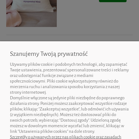
Szanujemy Twoją prywatność
Używamy plików cookie i podobnych technologii, aby zapamiętać
Twoje ustawienia, prezentować spersonalizowane treści i reklamy
oraz udostępniać funkcje związane z mediami
społecznościowymi. Pliki cookie wykorzystujemy również do
mierzenia ruchu i analizowania sposobu korzystania z naszej
O NAS
strony internetowej.
Domyślnie włączone są jedynie pliki niezbędne do poprawnego
działania strony. Poniżej możesz zaakceptować wszystkie rodzaje
OBSŁUGA KLIENTA
plików, klikając "Zaakceptuj wszystkie", lub odmówić ich używania
(z wyjątkiem niezbędnych). Możesz też dostosować pliki do
swoich potrzeb, wybierając "Dostosuj zgody". Udzieloną zgodę
INFORMACJE
możesz w dowolnym momencie wycofać lub zmienić, klikając w
link "Ustawienia plików cookies" na dole strony.
MOJE KONTO
Szczegóły o używanych przez nas plikach cookie oraz zasadach